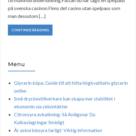
till maximal underhållning.Fastän du har tagit en spelpaus
på svenska casinon.Finns det casino utan spelpaus som
man dessutom […]
CONTINUE READING
Menu
Glycerin köpa: Guide till att hitta högkvalitativ glycerin
online
Små dryckestillverkare kan skapa mer stabilitet i
ekonomin via sidointäkter
Citronsyra avkalkning: Så Avlägsnar Du
Kalkavlagringar Smidigt
Är askorbinsyra farligt: Viktig information