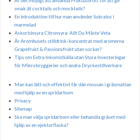
Är det möjligt att använda Fruktutbrott för att ge
smak åt cocktails och mocktails?
En introduktion till hur man använder Sukralos i
marmelad
Askorbinsyra Citronsyra: Allt Du Måste Veta
Är Aromhusets stilldrink-koncentrat med aromerna
Grapefrukt & Passionsfrukt utan socker?
Tips om Extra Inkomstkälla utan Stora Investeringar
för Mikrobryggerier och andra Dryckestillverkare
Man kan lätt och effektivt får dän mossan i gräsmattan
med hjälp av en spridarbom
Privacy
Sitemap
Ska man välja spridarbom eller behandla gräset med
hjälp av en ejektorflaska?