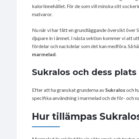
kaloriinnehållet. För de som vill minska sitt sockeri
matvaror.
Nu när vi har fått en grundläggande översikt över 
djupare in i ämnet. I nästa sektion kommer vi att u
fördelar och nackdelar som det kan medföra. Så hä
marmelad
.
Sukralos och dess plats
Efter att ha granskat grunderna av
Sukralos
och hu
specifika användning i marmelad och de för- och n
Hur tillämpas Sukralo
Marmelad är erkänd för sin söta smak och textur, 