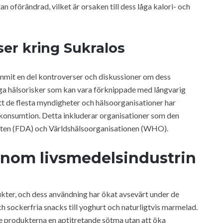
 oförändrad, vilket är orsaken till dess låga kalori- och
er kring Sukralos
mmit en del kontroverser och diskussioner om dess
liga hälsorisker som kan vara förknippade med långvarig
att de flesta myndigheter och hälsoorganisationer har
konsumtion. Detta inkluderar organisationer som den
ten (FDA) och Världshälsoorganisationen (WHO).
inom livsmedelsindustrin
kter, och dess användning har ökat avsevärt under de
och sockerfria snacks till yoghurt och naturligtvis marmelad.
e produkterna en aptitretande sötma utan att öka