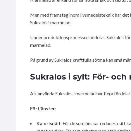
Men med framsteg inom livsmedelsteknik har det bl
Sukralos i marmelad.
Under produktionsprocessen adderas Sukralos för a
marmelad.
På grund av Sukralos kraftfulla sötma kan små mä
Sukralos i sylt: För- och
Att använda Sukralos i marmelad har flera fördelar
Förtjänster:
Kalorisnålt
: För de som önskar reducera sitt ka
Inget socker
: De som arbetar med att begränsa