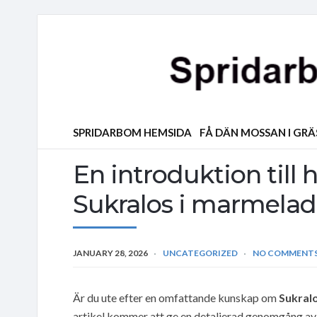
SPRIDARBOM HEMSIDA
FÅ DÄN MOSSAN I GR
En introduktion till
Sukralos i marmelad
JANUARY 28, 2026
UNCATEGORIZED
NO COMMENT
Är du ute efter en omfattande kunskap om
Sukral
artikel kommer att ge en detaljerad genomgång av d