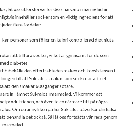
os, låt oss utforska varför dess närvaro i marmelad är
igtvis innehåller socker som en viktig ingrediens för att
juder flera fördelar:
tt, kan personer som följer en kalorikontrollerad diet njuta
 utan att tillföra socker, vilket är gynnsamt för de som
r med diabetes.
l att bibehålla den eftertraktade smaken och konsistensen i
dningen till att Sukralos smakar som socker är att det
så att den smakar 600 gånger sötare.
pare in i ämnet Sukralos i marmelad. Vi kommer att
matproduktionen, och även ta en närmare titt på några
alos. Om du är nyfiken på hur Sukralos påverkar din hälsa
tt behandla det också. Så låt oss fortsätta vår resa genom
 i marmelad.