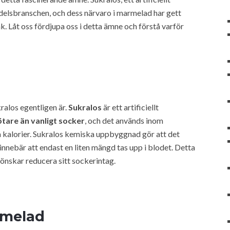
medelsbranschen, och dess närvaro i marmelad har gett
. Låt oss fördjupa oss i detta ämne och förstå varför
kralos egentligen är.
Sukralos
är ett artificiellt
tare än vanligt socker
, och det används inom
ra kalorier. Sukralos kemiska uppbyggnad gör att det
nnebär att endast en liten mängd tas upp i blodet. Detta
m önskar reducera sitt sockerintag.
rmelad