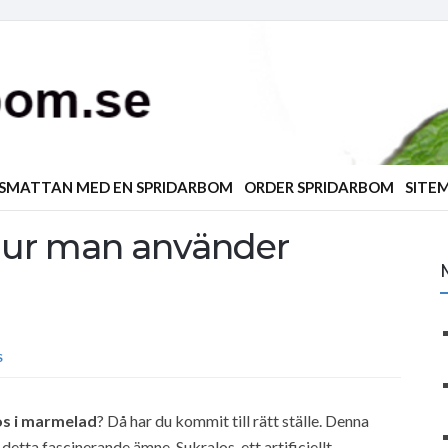
ÄSMATTAN MED EN SPRIDARBOM
ORDER SPRIDARBOM
SITE
 hur man använder
S
os i marmelad
? Då har du kommit till rätt ställe. Denna
etta fascinerande ämne. Sukralos, ett artificiellt