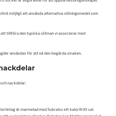
ivit möjligt att använda alternativa sötningsmedel som
tt tillföra den typiska sötman vi associerar med
ngder användas för att nå den begärda smaken.
 nackdelar
 och nackdelar:
loriintag är marmelad med Sukralos ett kalorifritt val.
 sitt sockerintag eller har diabetes kan förtära marmelad