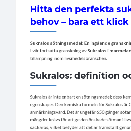
Hitta den perfekta su
behov – bara ett klick 
Sukralos sötningsmedel: En ingående granskni
I vår fortsatta granskning av
Sukralos i marmela
tillämpning inom livsmedelsbranschen.
Sukralos: definition 
Sukralos är inte enbart en sötningsmedel; dess kem
egenskaper. Den kemiska formeln för Sukralos är
anmärkningsvärd. Det är ungefär 650 gånger sötare
mängder krävs för att ge den önskade sötman i liv
sackaros, vilket betyder att det är framställt gen