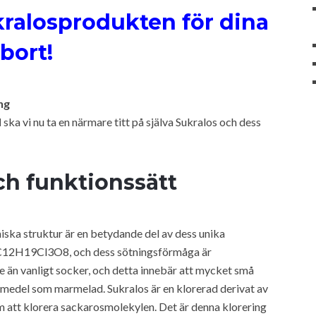
kralosprodukten för dina
bort!
ng
d
ska vi nu ta en närmare titt på själva Sukralos och dess
och funktionssätt
iska struktur är en betydande del av dess unika
 C12H19Cl3O8, och dess sötningsförmåga är
 än vanligt socker, och detta innebär att mycket små
smedel som marmelad. Sukralos är en klorerad derivat av
om att klorera sackarosmolekylen. Det är denna klorering