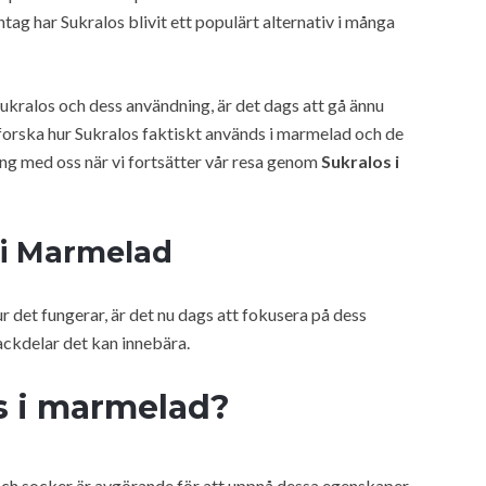
ntag har Sukralos blivit ett populärt alternativ i många
Sukralos och dess användning, är det dags att gå ännu
tforska hur Sukralos faktiskt används i marmelad och de
ng med oss när vi fortsätter vår resa genom
Sukralos i
 i Marmelad
r det fungerar, är det nu dags att fokusera på dess
ackdelar det kan innebära.
s i marmelad?
och socker är avgörande för att uppnå dessa egenskaper.