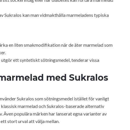
 av Sukralos kan man vidmakthålla marmeladens typiska
ärka en liten smakmodifikation när de äter marmelad som
er.
 utgör ett syntetiskt sötningsmedel, tenderar vissa
marmelad med Sukralos
nvänder Sukralos som sötningsmedel istället för vanligt
n klassisk marmelad och Sukralos-baserade alternativ
v. Även populära märken har lanserat egna varianter av
t stort urval att välja mellan.