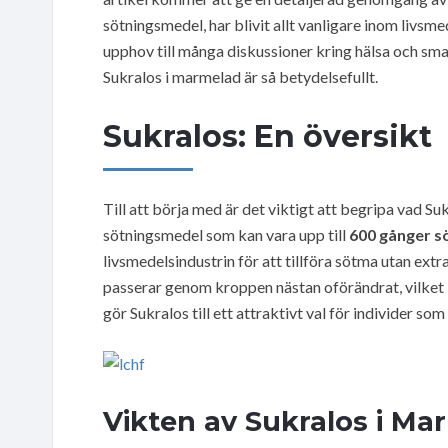
sötningsmedel, har blivit allt vanligare inom livs
upphov till många diskussioner kring hälsa och smak
Sukralos i marmelad är så betydelsefullt.
Sukralos: En översikt
Till att börja med är det viktigt att begripa vad Su
sötningsmedel som kan vara upp till
600 gånger sö
livsmedelsindustrin för att tillföra sötma utan ext
passerar genom kroppen nästan oförändrat, vilket i
gör Sukralos till ett attraktivt val för individer so
Vikten av Sukralos i Ma