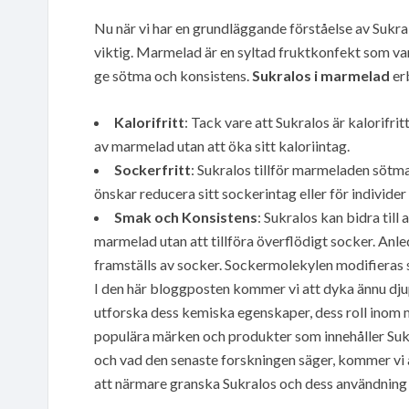
Nu när vi har en grundläggande förståelse av Sukral
viktig. Marmelad är en syltad fruktkonfekt som vanl
ge sötma och konsistens.
Sukralos i marmelad
erb
Kalorifritt
: Tack vare att Sukralos är kalorifri
av marmelad utan att öka sitt kaloriintag.
Sockerfritt
: Sukralos tillför marmeladen sötma
önskar reducera sitt sockerintag eller för individe
Smak och Konsistens
: Sukralos kan bidra til
marmelad utan att tillföra överflödigt socker. Anle
framställs av socker. Sockermolekylen modifieras 
I den här bloggposten kommer vi att dyka ännu dju
utforska dess kemiska egenskaper, dess roll inom 
populära märken och produkter som innehåller Sukr
och vad den senaste forskningen säger, kommer vi a
att närmare granska Sukralos och dess användning