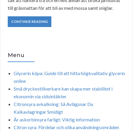
sak att hantera trä och en helt annan att bruka järnsulfat
till gräsmattan för att bli av med mossa samt sniglar.
CONTINUE READING
Menu
Glycerin köpa: Guide till att hitta högkvalitativ glycerin
online
Små dryckestillverkare kan skapa mer stabilitet i
ekonomin via sidointäkter
Citronsyra avkalkning: Så Avlägsnar Du
Kalkavlagringar Smidigt
Är askorbinsyra farligt: Viktig information
Citron syra: Fördelar och olika användningsområden