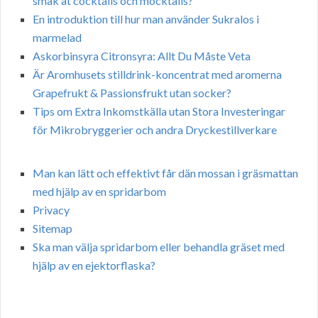
smak åt cocktails och mocktails?
En introduktion till hur man använder Sukralos i
marmelad
Askorbinsyra Citronsyra: Allt Du Måste Veta
Är Aromhusets stilldrink-koncentrat med aromerna
Grapefrukt & Passionsfrukt utan socker?
Tips om Extra Inkomstkälla utan Stora Investeringar
för Mikrobryggerier och andra Dryckestillverkare
Man kan lätt och effektivt får dän mossan i gräsmattan
med hjälp av en spridarbom
Privacy
Sitemap
Ska man välja spridarbom eller behandla gräset med
hjälp av en ejektorflaska?