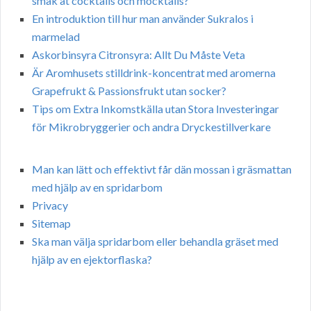
smak åt cocktails och mocktails?
En introduktion till hur man använder Sukralos i
marmelad
Askorbinsyra Citronsyra: Allt Du Måste Veta
Är Aromhusets stilldrink-koncentrat med aromerna
Grapefrukt & Passionsfrukt utan socker?
Tips om Extra Inkomstkälla utan Stora Investeringar
för Mikrobryggerier och andra Dryckestillverkare
Man kan lätt och effektivt får dän mossan i gräsmattan
med hjälp av en spridarbom
Privacy
Sitemap
Ska man välja spridarbom eller behandla gräset med
hjälp av en ejektorflaska?