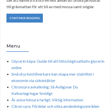
sak att hantera trä och en helt annan att bruka järnsulfat
till gräsmattan för att bli av med mossa samt sniglar.
CONTINUE READING
Menu
Glycerin köpa: Guide till att hitta högkvalitativ glycerin
online
Små dryckestillverkare kan skapa mer stabilitet i
ekonomin via sidointäkter
Citronsyra avkalkning: Så Avlägsnar Du
Kalkavlagringar Smidigt
Är askorbinsyra farligt: Viktig information
Citron syra: Fördelar och olika användningsområden