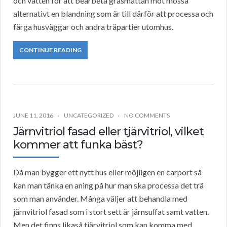
och vatten för att bearbeta gräsmattan mot mossa
alternativt en blandning som är till därför att processa och
färga husväggar och andra träpartier utomhus.
CONTINUE READING
JUNE 11, 2016
UNCATEGORIZED
NO COMMENTS
Järnvitriol fasad eller tjärvitriol, vilket
kommer att funka bäst?
Då man bygger ett nytt hus eller möjligen en carport så
kan man tänka en aning på hur man ska processa det trä
som man använder. Många väljer att behandla med
järnvitriol fasad som i stort sett är järnsulfat samt vatten.
Men det finns likaså tjärvitriol som kan komma med