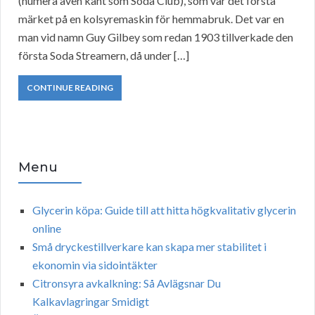
(numera även känt som Soda Club), som var det första
märket på en kolsyremaskin för hemmabruk. Det var en
man vid namn Guy Gilbey som redan 1903 tillverkade den
första Soda Streamern, då under […]
CONTINUE READING
Menu
Glycerin köpa: Guide till att hitta högkvalitativ glycerin
online
Små dryckestillverkare kan skapa mer stabilitet i
ekonomin via sidointäkter
Citronsyra avkalkning: Så Avlägsnar Du
Kalkavlagringar Smidigt