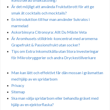
konstruerad smaksättning?
Är det möjligt att använda Fruktutbrott för att ge
smak åt cocktails och mocktails?
En introduktion till hur man använder Sukralos i
marmelad
Askorbinsyra Citronsyra: Allt Du Måste Veta
Är Aromhusets stilldrink-koncentrat med aromerna
Grapefrukt & Passionsfrukt utan socker?
Tips om Extra Inkomstkälla utan Stora Investeringar
för Mikrobryggerier och andra Dryckestillverkare
Man kan lätt och effektivt får dän mossan i gräsmattan
med hjälp av en spridarbom
Privacy
Sitemap
Ska man välja spridarbom eller behandla gräset med
hjälp av en ejektorflaska?