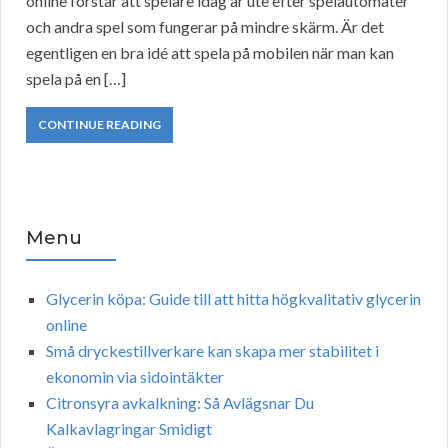
online förstår att spelare idag är ute efter spelautomater
och andra spel som fungerar på mindre skärm. Är det
egentligen en bra idé att spela på mobilen när man kan
spela på en […]
CONTINUE READING
Menu
Glycerin köpa: Guide till att hitta högkvalitativ glycerin
online
Små dryckestillverkare kan skapa mer stabilitet i
ekonomin via sidointäkter
Citronsyra avkalkning: Så Avlägsnar Du
Kalkavlagringar Smidigt