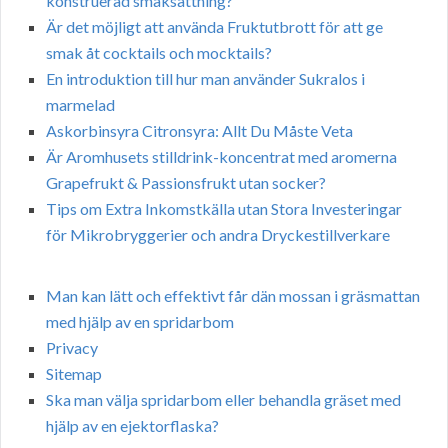
konstruerad smaksättning?
Är det möjligt att använda Fruktutbrott för att ge
smak åt cocktails och mocktails?
En introduktion till hur man använder Sukralos i
marmelad
Askorbinsyra Citronsyra: Allt Du Måste Veta
Är Aromhusets stilldrink-koncentrat med aromerna
Grapefrukt & Passionsfrukt utan socker?
Tips om Extra Inkomstkälla utan Stora Investeringar
för Mikrobryggerier och andra Dryckestillverkare
Man kan lätt och effektivt får dän mossan i gräsmattan
med hjälp av en spridarbom
Privacy
Sitemap
Ska man välja spridarbom eller behandla gräset med
hjälp av en ejektorflaska?