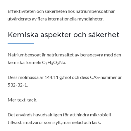
Effektiviteten och säkerheten hos natriumbensoat har
utvärderats av flera internationella myndigheter.
Kemiska aspekter och säkerhet
Natriumbensoat är natriumsaltet av bensoesyra med den
kemiska formeln C
H
O
Na.
7
5
2
Dess molmassa är 144.11 g/mol och dess CAS-nummer är
532-32-1.
Mer text, tack.
Det används huvudsakligen för att hindra mikrobiell
tillväxt i matvaror som sylt, marmelad och läsk.