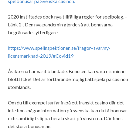
spelbonusar på Svenska casinon.
2020 instiftades dock nya tillfälliga regler för spelbolag. -
Länk 2-. Den nya pandemin gjorde så att bonusarna
begränsades ytterligare.
https://www.spelinspektionen.se/fragor–svar/ny-
licensmarknad-2019/#Covid19
Åsikterna har varit blandade. Bonusen kan vara ett minne
blott! Icke! Det är fortfarande möjligt att spela på casinon
utomlands.
Om du till exempel surfar in på ett franskt casino där det
inte finns någon information på svenska kan du få bonusar
och samtidigt slippa betala skatt på vinsterna. Där finns
det stora bonusar än.