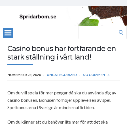
Search
for:
Casino bonus har fortfarande en
stark ställning i vårt land!
NOVEMBER 23, 2020
UNCATEGORIZED
NO COMMENTS
Om du vill spela för mer pengar då ska du använda dig av
casino bonusen. Bonusen förhöjer upplevelsen av spel.
Spelbonusarna i Sverige är mindre nuförtiden.
Om du känner att du behöver lite mer för att det ska