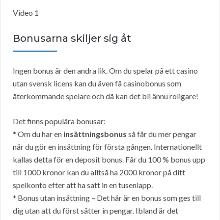
Video 1
Bonusarna skiljer sig åt
Ingen bonus är den andra lik. Om du spelar på ett casino
utan svensk licens kan du även få casinobonus som
återkommande spelare och då kan det bli ännu roligare!
Det finns populära bonusar:
* Om du har en
insättningsbonus
så får du mer pengar
när du gör en insättning för första gången. Internationellt
kallas detta för en deposit bonus. Får du 100 % bonus upp
till 1000 kronor kan du alltså ha 2000 kronor på ditt
spelkonto efter att ha satt in en tusenlapp.
* Bonus utan insättning – Det här är en bonus som ges till
dig utan att du först sätter in pengar. Ibland är det