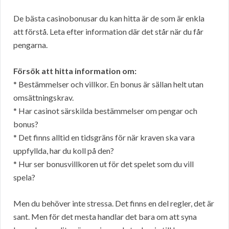
De bästa casinobonusar du kan hitta är de som är enkla
att förstå. Leta efter information där det står när du får
pengarna.
Försök att hitta information om:
* Bestämmelser och villkor. En bonus är sällan helt utan
omsättningskrav.
* Har casinot särskilda bestämmelser om pengar och
bonus?
* Det finns alltid en tidsgräns för när kraven ska vara
uppfyllda, har du koll på den?
* Hur ser bonusvillkoren ut för det spelet som du vill
spela?
Men du behöver inte stressa. Det finns en del regler, det är
sant. Men för det mesta handlar det bara om att syna