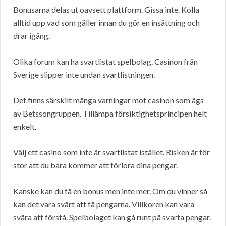
Bonusarna delas ut oavsett plattform. Gissa inte. Kolla
alltid upp vad som gäller innan du gör en insättning och
drar igång.
Olika forum kan ha svartlistat spelbolag. Casinon från
Sverige slipper inte undan svartlistningen.
Det finns särskilt många varningar mot casinon som ägs
av Betssongruppen. Tillämpa försiktighetsprincipen helt
enkelt.
Välj ett casino som inte är svartlistat istället. Risken är för
stor att du bara kommer att förlora dina pengar.
Kanske kan du få en bonus men inte mer. Om du vinner så
kan det vara svårt att få pengarna. Villkoren kan vara
svåra att förstå. Spelbolaget kan gå runt på svarta pengar.