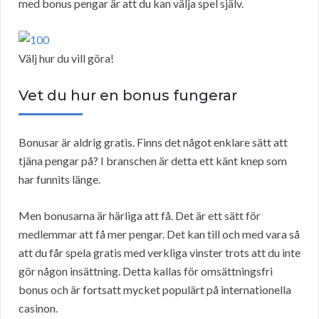
med bonus pengar är att du kan välja spel själv.
Välj hur du vill göra!
Vet du hur en bonus fungerar
Bonusar är aldrig gratis. Finns det något enklare sätt att
tjäna pengar på? I branschen är detta ett känt knep som
har funnits länge.
Men bonusarna är härliga att få. Det är ett sätt för
medlemmar att få mer pengar. Det kan till och med vara så
att du får spela gratis med verkliga vinster trots att du inte
gör någon insättning. Detta kallas för omsättningsfri
bonus och är fortsatt mycket populärt på internationella
casinon.