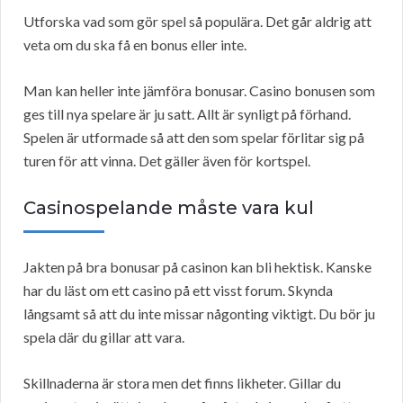
Utforska vad som gör spel så populära. Det går aldrig att
veta om du ska få en bonus eller inte.
Man kan heller inte jämföra bonusar. Casino bonusen som
ges till nya spelare är ju satt. Allt är synligt på förhand.
Spelen är utformade så att den som spelar förlitar sig på
turen för att vinna. Det gäller även för kortspel.
Casinospelande måste vara kul
Jakten på bra bonusar på casinon kan bli hektisk. Kanske
har du läst om ett casino på ett visst forum. Skynda
långsamt så att du inte missar någonting viktigt. Du bör ju
spela där du gillar att vara.
Skillnaderna är stora men det finns likheter. Gillar du