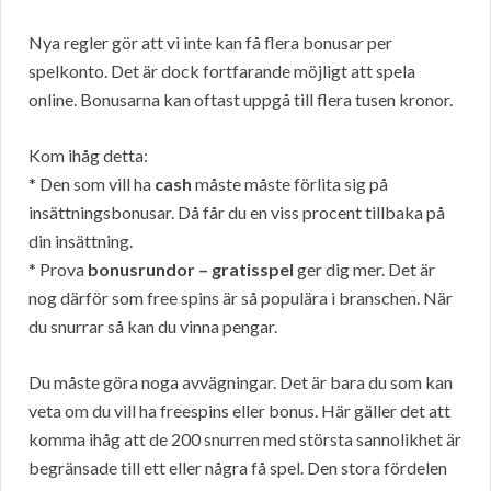
Nya regler gör att vi inte kan få flera bonusar per
spelkonto. Det är dock fortfarande möjligt att spela
online. Bonusarna kan oftast uppgå till flera tusen kronor.
Kom ihåg detta:
* Den som vill ha
cash
måste måste förlita sig på
insättningsbonusar. Då får du en viss procent tillbaka på
din insättning.
* Prova
bonusrundor – gratisspel
ger dig mer. Det är
nog därför som free spins är så populära i branschen. När
du snurrar så kan du vinna pengar.
Du måste göra noga avvägningar. Det är bara du som kan
veta om du vill ha freespins eller bonus. Här gäller det att
komma ihåg att de 200 snurren med största sannolikhet är
begränsade till ett eller några få spel. Den stora fördelen