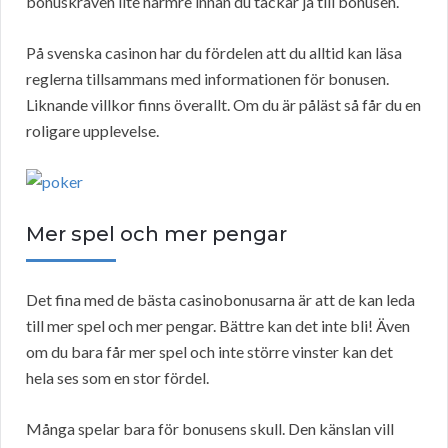
bonuskraven lite närmre innan du tackar ja till bonusen.
På svenska casinon har du fördelen att du alltid kan läsa
reglerna tillsammans med informationen för bonusen.
Liknande villkor finns överallt. Om du är påläst så får du en
roligare upplevelse.
Mer spel och mer pengar
Det fina med de bästa casinobonusarna är att de kan leda
till mer spel och mer pengar. Bättre kan det inte bli! Även
om du bara får mer spel och inte större vinster kan det
hela ses som en stor fördel.
Många spelar bara för bonusens skull. Den känslan vill