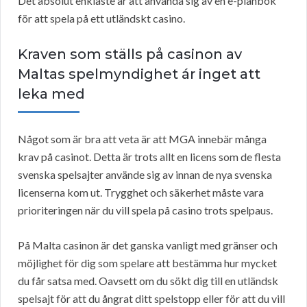
Det absolut enklaste är att använda sig av en e-plånbok
för att spela på ett utländskt casino.
Kraven som ställs på casinon av
Maltas spelmyndighet ár inget att
leka med
Något som är bra att veta är att MGA innebär många
krav på casinot. Detta är trots allt en licens som de flesta
svenska spelsajter använde sig av innan de nya svenska
licenserna kom ut. Trygghet och säkerhet måste vara
prioriteringen när du vill spela på casino trots spelpaus.
På Malta casinon är det ganska vanligt med gränser och
möjlighet för dig som spelare att bestämma hur mycket
du får satsa med. Oavsett om du sökt dig till en utländsk
spelsajt för att du ångrat ditt spelstopp eller för att du vill