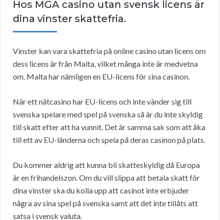
Hos MGA casino utan svensk licens är
dina vinster skattefria.
Vinster kan vara skattefria på online casino utan licens om
dess licens är från Malta, vilket många inte är medvetna
om. Malta har nämligen en EU-licens för sina casinon.
När ett nätcasino har EU-licens och inte vänder sig till
svenska spelare med spel på svenska så är du inte skyldig
till skatt efter att ha vunnit. Det är samma sak som att åka
till ett av EU-länderna och spela på deras casinon på plats.
Du kommer aldrig att kunna bli skatteskyldig då Europa
är en frihandelszon. Om du vill slippa att betala skatt för
dina vinster ska du kolla upp att casinot inte erbjuder
några av sina spel på svenska samt att det inte tillåts att
satsa i svensk valuta.