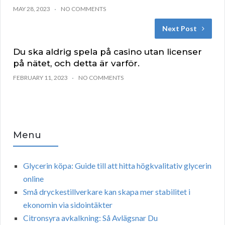
MAY 28, 2023
NO COMMENTS
Next Post
Du ska aldrig spela på casino utan licenser
på nätet, och detta är varför.
FEBRUARY 11, 2023
NO COMMENTS
Menu
Glycerin köpa: Guide till att hitta högkvalitativ glycerin
online
Små dryckestillverkare kan skapa mer stabilitet i
ekonomin via sidointäkter
Citronsyra avkalkning: Så Avlägsnar Du