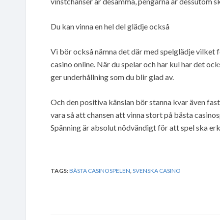
vinstchanser är desamma, pengarna är dessutom sk
Du kan vinna en hel del glädje också
Vi bör också nämna det där med spelglädje vilket f
casino online. När du spelar och har kul har det ock
ger underhållning som du blir glad av.
Och den positiva känslan bör stanna kvar även fast 
vara så att chansen att vinna stort på bästa casino
Spänning är absolut nödvändigt för att spel ska er
TAGS:
BÄSTA CASINOSPELEN
,
SVENSKA CASINO