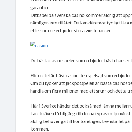
garantier.
Ditt spel på svenska casino kommer aldrig att uppm
nämligen inte tillåtet. Du kan däremot tydligt läsa 
eftersom de erbjuder stora vinstchanser.
De bästa casinospelen som erbjuder bäst chanser ti
För en del är bäst casino den spelsajt som erbjud
Om du tycker att jackpotspelen är bästa casinospel
handla om flera miljoner med ett snurr och detta tro
Här i Sverige händer det också med jämna mellanru
kan du även få tillgång till denna typ av miljonvins
aldrig behöver gå till kontoret igen. Lev istället på
kommen.