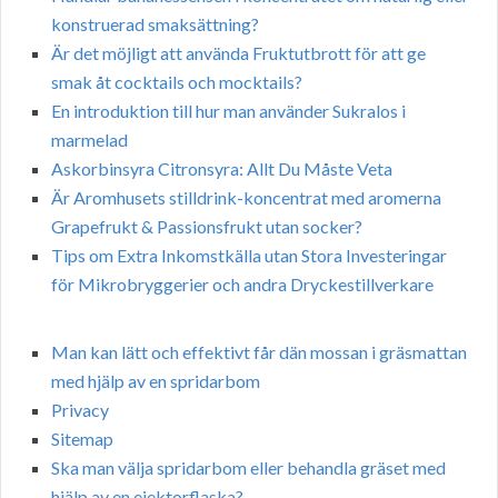
konstruerad smaksättning?
Är det möjligt att använda Fruktutbrott för att ge
smak åt cocktails och mocktails?
En introduktion till hur man använder Sukralos i
marmelad
Askorbinsyra Citronsyra: Allt Du Måste Veta
Är Aromhusets stilldrink-koncentrat med aromerna
Grapefrukt & Passionsfrukt utan socker?
Tips om Extra Inkomstkälla utan Stora Investeringar
för Mikrobryggerier och andra Dryckestillverkare
Man kan lätt och effektivt får dän mossan i gräsmattan
med hjälp av en spridarbom
Privacy
Sitemap
Ska man välja spridarbom eller behandla gräset med
hjälp av en ejektorflaska?