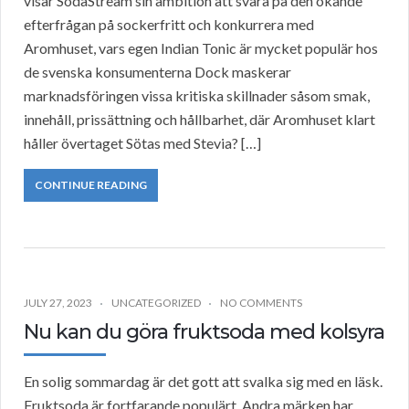
visar SodaStream sin ambition att svara på den ökande
efterfrågan på sockerfritt och konkurrera med
Aromhuset, vars egen Indian Tonic är mycket populär hos
de svenska konsumenterna Dock maskerar
marknadsföringen vissa kritiska skillnader såsom smak,
innehåll, prissättning och hållbarhet, där Aromhuset klart
håller övertaget Sötas med Stevia? […]
CONTINUE READING
JULY 27, 2023
UNCATEGORIZED
NO COMMENTS
Nu kan du göra fruktsoda med kolsyra
En solig sommardag är det gott att svalka sig med en läsk.
Fruktsoda är fortfarande populärt. Andra märken har