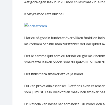
Att göra egen läsk blir kul med en läskmaskin. allt-f
Kolsyra med rätt bubbel
Har du någonsin funderat över vilken funktion kolsyr
läskreklam och hur man förstärker det där ljudet a
Det är samma ljud som du får när du gör läsk hemma
smaksätta läsken precis som du själv vill. Nu kan
Det finns flera smaker att välja bland
Du kan prova alla essenser. Det finns även essense
som julmust. Läsk direkt från maskinen smakar bäs
Fruktsoda kan passa när som helst. Du köper den