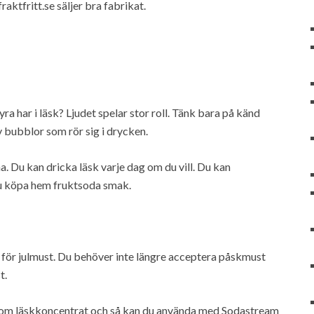
raktfritt.se säljer bra fabrikat.
a har i läsk? Ljudet spelar stor roll. Tänk bara på känd
v bubblor som rör sig i drycken.
. Du kan dricka läsk varje dag om du vill. Du kan
 du köpa hem fruktsoda smak.
r för julmust. Du behöver inte längre acceptera påskmust
t.
 som läskkoncentrat och så kan du använda med Sodastream