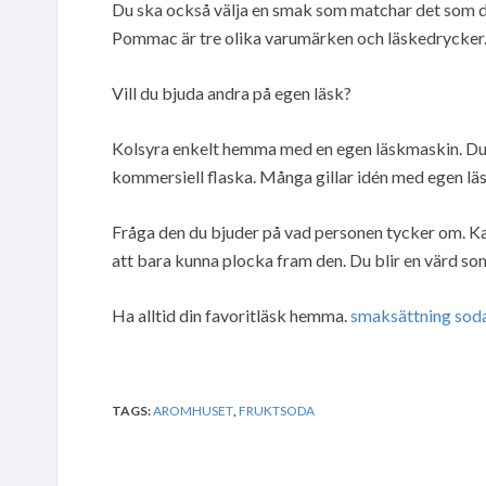
Du ska också välja en smak som matchar det som du
Pommac är tre olika varumärken och läskedrycker
Vill du bjuda andra på egen läsk?
Kolsyra enkelt hemma med en egen läskmaskin. Du 
kommersiell flaska. Många gillar idén med egen läsk.
Fråga den du bjuder på vad personen tycker om. Kan
att bara kunna plocka fram den. Du blir en värd som
Ha alltid din favoritläsk hemma.
smaksättning sod
TAGS:
AROMHUSET
,
FRUKTSODA